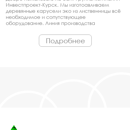
Инвестпроект-Курск. Мы изготоавливаем
деревянные карусели эко из лиственницы всё
необходимое и сопутствующее
оборудование. Линия производства
оборудована современными ЧПУ станками,
работает только квалифицированный
Подробнее
персонал. Поэтому Вы всегда можете
рассчитывать на исключительно высокую
надёжность. Автоматизация производства
позволяет нам сохранять низкие цены - вы
можете купить у нас деревянные карусели
эко из лиственницы в Курске, действительно,
очень дешево. Наши менеджеры сделают
Вам спецпредложение и индивидуальные
скидки. Всё наше оборудование
сертифицировано по ГОСТ. Используем
только экологически чистые материалы.
Можем производить оборудование
деревянные карусели эко из лиственницы под
заказ, по Вашему проекту.