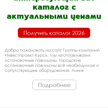
каталог с
актуальными ценами
Получить каталог 2026
Добро пожаловать на сайт Группы компаний
Инвестпроект-Курск. Мы изготоавливаем
остановочные павильоны, городские
остановочные павильоны всё необходимое и
сопутствующее оборудование. Линия
производства оборудована современными
ЧПУ станками, работает только
Подробнее
квалифицированный персонал. Поэтому Вы
всегда можете рассчитывать на
исключительно высокую надёжность.
Автоматизация производства позволяет нам
сохранять низкие цены - вы можете купить у