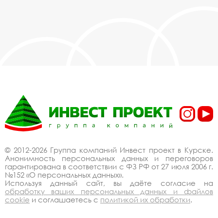
нас остановочные павильоны, городские
остановочные павильоны в Курске,
действительно, очень дешево. Наши
менеджеры сделают Вам спецпредложение и
индивидуальные скидки. Всё наше
оборудование сертифицировано по ГОСТ.
Используем только экологически чистые
материалы. Можем производить
оборудование остановочные павильоны,
городские остановочные павильоны под заказ,
по Вашему проекту.
Спецпредложение от
производителя на
© 2012-2026 Группа компаний Инвест проект в Курске.
Анонимность персональных данных и переговоров
остановочные
гарантирована в соответствии с ФЗ РФ от 27 июля 2006 г.
№152 «О персональных данных».
павильоны, городские
Используя данный сайт, вы даёте согласие на
обработку ваших персональных данных и файлов
остановочные
cookie
и соглашаетесь с
политикой их обработки
.
павильоны купить со