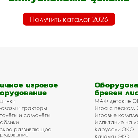
Получить каталог 2026
ичное игровое
Оборудова
орудование
бревен ли
шинки
МАФ детские Э
овозы и тракторы
Игра с песком
толёты и самолёты
Игровые компл
аблики
Испытание на л
ское развивающее
Карусели ЭКО
рудование
Качалки ЭКО