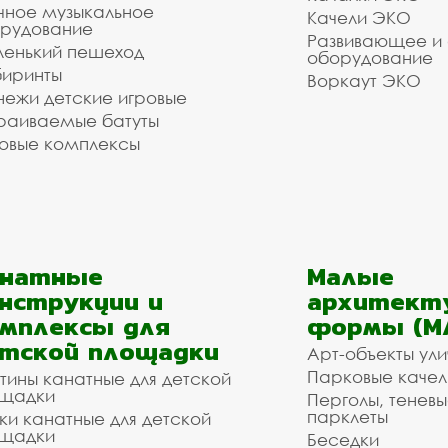
чное музыкальное
Качели ЭКО
рудование
Развивающее и
енький пешеход
оборудование
иринты
Воркаут ЭКО
ежи детские игровые
раиваемые батуты
овые комплексы
анатные
Малые
нструкции и
архитект
мплексы для
формы (М
тской площадки
Арт-объекты ул
Парковые качел
тины канатные для детской
щадки
Перголы, теневы
парклеты
ки канатные для детской
щадки
Беседки