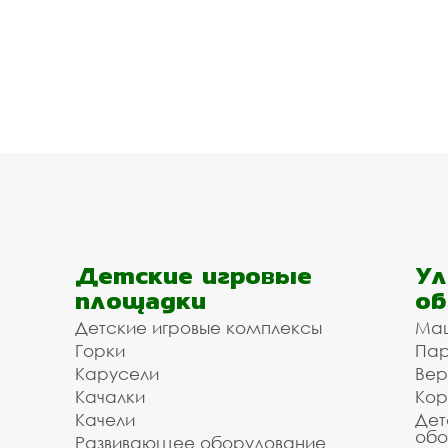
Детские игровые
Ул
площадки
об
Детские игровые комплексы
Ма
Горки
Пар
Карусели
Вер
Качалки
Кор
Качели
Дет
обо
Развивающее оборудование