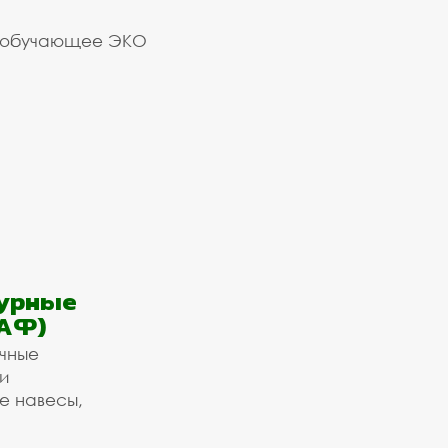
 обучающее ЭКО
урные
АФ)
ичные
и
е навесы,