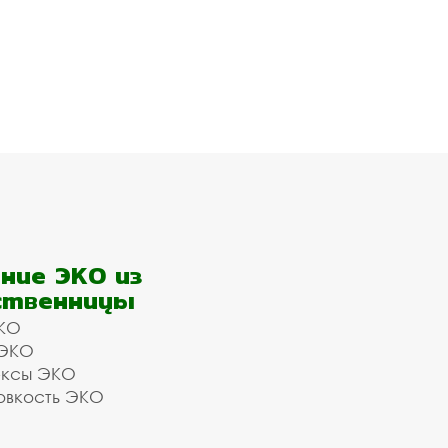
ние ЭКО из
ственницы
КО
 ЭКО
ексы ЭКО
овкость ЭКО