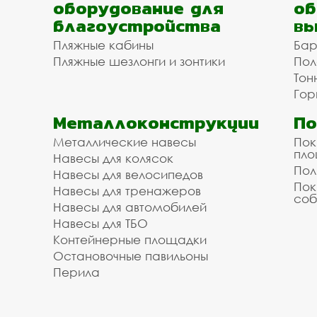
оборудование для
об
благоустройства
вы
Пляжные кабины
Бар
Пляжные шезлонги и зонтики
Пол
Тон
Гор
Металлоконструкции
П
Металлические навесы
Пок
пл
Навесы для колясок
Пол
Навесы для велосипедов
Пок
Навесы для тренажеров
соб
Навесы для автомобилей
Навесы для ТБО
Контейнерные площадки
Остановочные павильоны
Перила