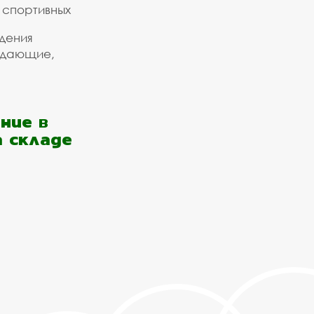
 спортивных
дения
ждающие,
ние в
а складе