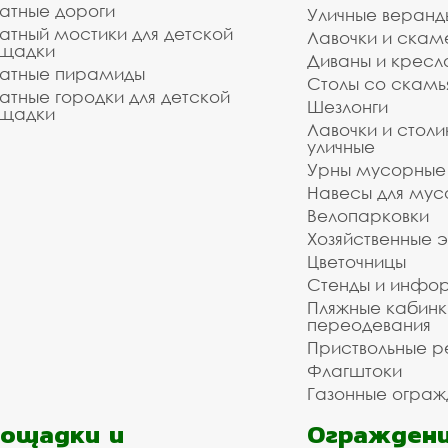
атные дороги
Уличные веранд
атный мостики для детской
Лавочки и скам
щадки
Диваны и кресл
атные пирамиды
Столы со скам
атные городки для детской
Шезлонги
щадки
Лавочки и столи
уличные
Урны мусорные
Навесы для мус
Велопарковки
Хозяйственные 
Цветочницы
Стенды и инфо
Пляжные кабинк
переодевания
Приствольные р
Флагштоки
Газонные ограж
ощадки и
Ограждени