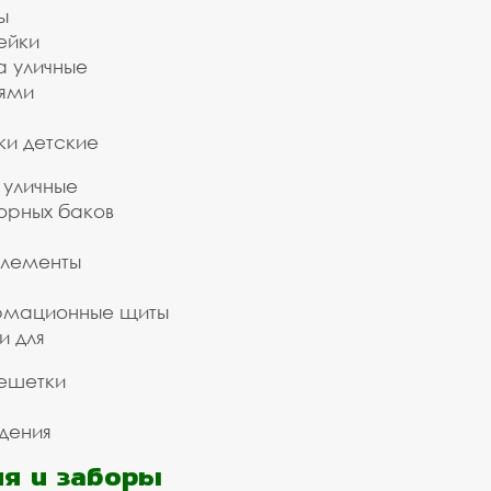
ы
ейки
а уличные
ьями
ки детские
 уличные
орных баков
элементы
рмационные щиты
и для
ешетки
дения
я и заборы