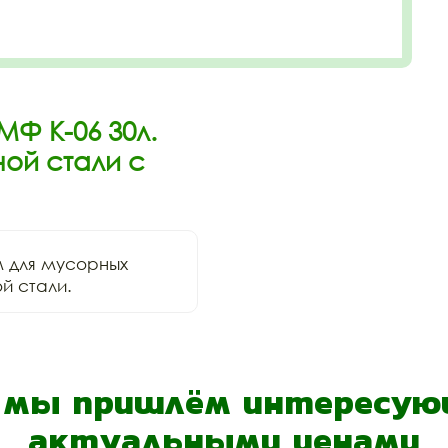
МФ К-06 30л.
ой стали с
для мусорных 
й стали.
- мы пришлём интересующ
актуальными ценами