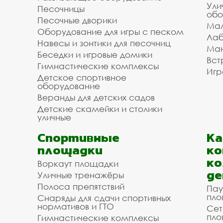
Ули
Песочницы
обо
Песочные дворики
Мал
Оборудование для игры с песком
Лаб
Навесы и зонтики для песочниц
Ман
Беседки и игровые домики
Вст
Гимнастические комплексы
Игр
Детское спортивное
оборудование
Веранды для детских садов
Детские скамейки и столики
уличные
Спортивные
К
площадки
ко
ко
Воркаут площадки
де
Уличные тренажёры
Полоса препятствий
Пау
пло
Снаряды для сдачи спортивных
нормативов и ГТО
Сет
пло
Гимнастические комплексы