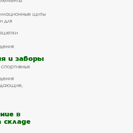
элементы
рмационные щиты
и для
ешетки
дения
я и заборы
 спортивных
дения
ждающие,
ние в
а складе