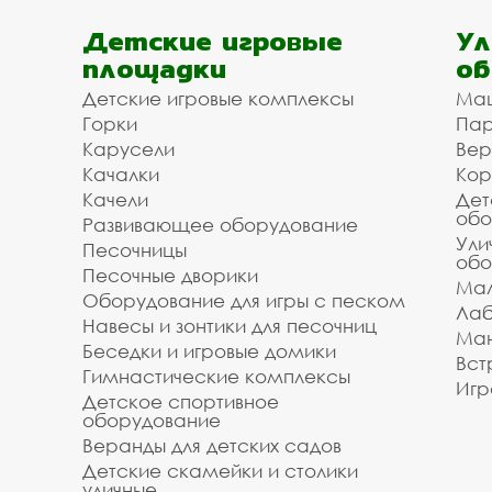
Детские игровые
Ул
площадки
об
Детские игровые комплексы
Ма
Горки
Пар
Карусели
Вер
Качалки
Кор
Качели
Дет
обо
Развивающее оборудование
Ули
Песочницы
обо
Песочные дворики
Мал
Оборудование для игры с песком
Лаб
Навесы и зонтики для песочниц
Ман
Беседки и игровые домики
Вст
Гимнастические комплексы
Игр
Детское спортивное
оборудование
Веранды для детских садов
Детские скамейки и столики
уличные