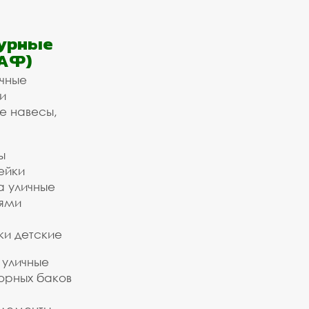
урные
АФ)
ичные
и
е навесы,
ы
ейки
а уличные
ьями
ки детские
 уличные
орных баков