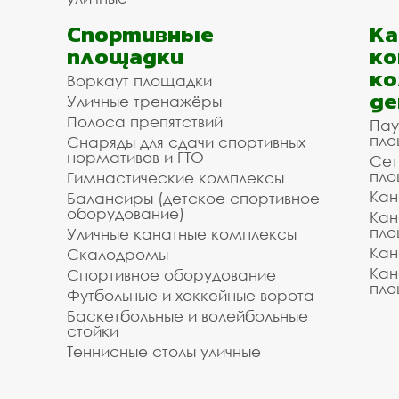
Спортивные
К
площадки
ко
ко
Воркаут площадки
де
Уличные тренажёры
Полоса препятствий
Пау
пло
Снаряды для сдачи спортивных
нормативов и ГТО
Сет
пло
Гимнастические комплексы
Кан
Балансиры (детское спортивное
оборудование)
Кан
пло
Уличные канатные комплексы
Кан
Скалодромы
Кан
Спортивное оборудование
пло
Футбольные и хоккейные ворота
Баскетбольные и волейбольные
стойки
Теннисные столы уличные