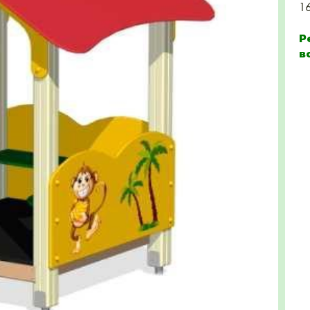
1
Р
в