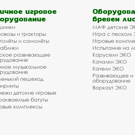
ичное игровое
Оборудова
орудование
бревен ли
шинки
МАФ детские Э
овозы и тракторы
Игра с песком
толёты и самолёты
Игровые компл
аблики
Испытание на л
ское развивающее
Карусели ЭКО
рудование
Качалки ЭКО
чное музыкальное
Качели ЭКО
рудование
Развивающее и
енький пешеход
оборудование
иринты
Воркаут ЭКО
ежи детские игровые
раиваемые батуты
овые комплексы