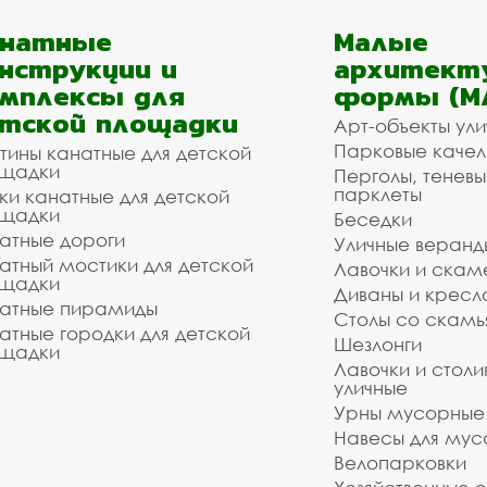
анатные
Малые
нструкции и
архитект
мплексы для
формы (М
тской площадки
Арт-объекты ул
Парковые качел
тины канатные для детской
щадки
Перголы, теневы
парклеты
ки канатные для детской
щадки
Беседки
атные дороги
Уличные веранд
атный мостики для детской
Лавочки и скам
щадки
Диваны и кресл
атные пирамиды
Столы со скам
атные городки для детской
Шезлонги
щадки
Лавочки и столи
уличные
Урны мусорные
Навесы для мус
Велопарковки