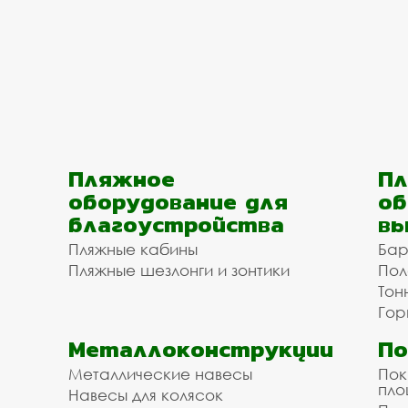
Пляжное
Пл
оборудование для
об
благоустройства
вы
Пляжные кабины
Бар
Пляжные шезлонги и зонтики
Пол
Тон
Гор
Металлоконструкции
П
Металлические навесы
Пок
пл
Навесы для колясок