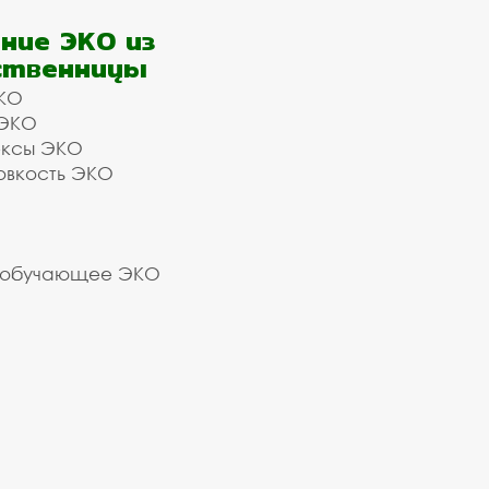
ние ЭКО из
ственницы
КО
 ЭКО
ексы ЭКО
овкость ЭКО
 обучающее ЭКО