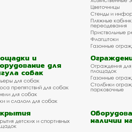
Хозяйственные 
Цветочницы
Стенды и инфо
Пляжные кабинк
переодевания
Приствольные р
Флагштоки
Газонные ограж
ощадки и
Ограждени
орудование для
Ограждения для
гула собак
площадок
Газонные ограж
ьеры для собак
Столбики огра
оса препятствий для собак
парковочные
нели для собак
ки и слалом для собак
окрытия
Оборудова
наличии н
рытия детских и спортивных
ощадок