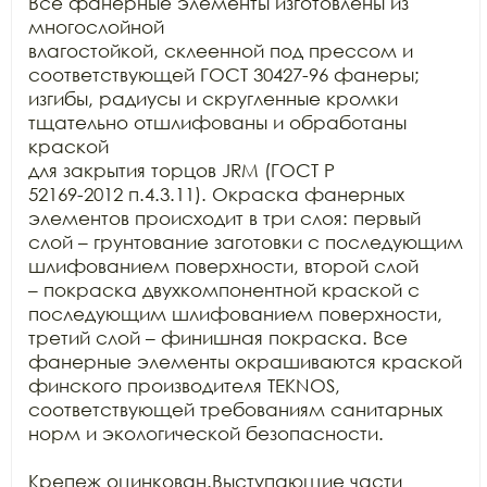
Все фанерные элементы изготовлены из 
многослойной

влагостойкой, склеенной под прессом и 
соответствующей ГОСТ 30427-96 фанеры;

изгибы, радиусы и скругленные кромки 
тщательно отшлифованы и обработаны 
краской

для закрытия торцов JRM (ГОСТ Р

52169-2012 п.4.3.11). Окраска фанерных 
элементов происходит в три слоя: первый

слой – грунтование заготовки с последующим 
шлифованием поверхности, второй слой

– покраска двухкомпонентной краской с 
последующим шлифованием поверхности,

третий слой – финишная покраска. Все 
фанерные элементы окрашиваются краской

финского производителя TEKNOS,

соответствующей требованиям санитарных 
норм и экологической безопасности.

Крепеж оцинкован.Выступающие части 