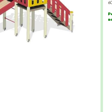
6
Р
в