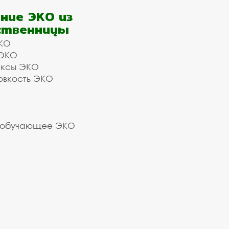
ние ЭКО из
ственницы
КО
 ЭКО
ексы ЭКО
овкость ЭКО
 обучающее ЭКО