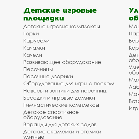
Детские игровые
Ул
площадки
об
Детские игровые комплексы
Ма
Горки
Пар
Карусели
Вер
Качалки
Кор
Качели
Дет
обо
Развивающее оборудование
Ули
Песочницы
обо
Песочные дворики
Мал
Оборудование для игры с песком
Лаб
Навесы и зонтики для песочниц
Ман
Беседки и игровые домики
Вст
Гимнастические комплексы
Игр
Детское спортивное
оборудование
Веранды для детских садов
Детские скамейки и столики
уличные