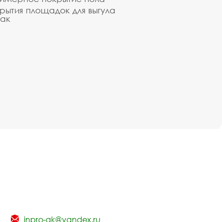
рытия площадок для выгула
ак
inpro-gk@yandex.ru