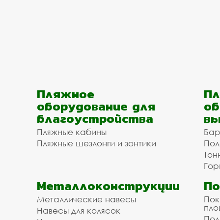
Пляжное
Пл
оборудование для
об
благоустройства
вы
Пляжные кабины
Бар
Пляжные шезлонги и зонтики
Пол
Тон
Гор
Металлоконструкции
П
Металлические навесы
Пок
пл
Навесы для колясок
Пол