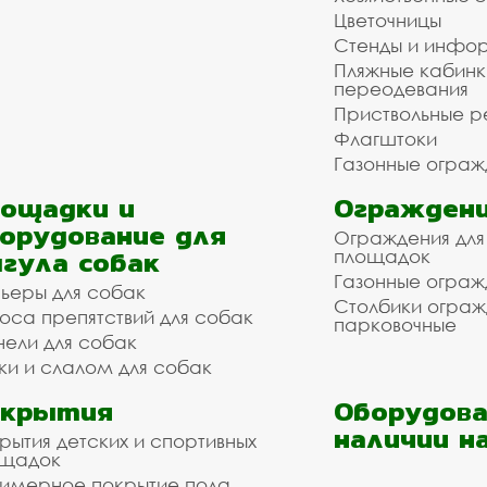
Цветочницы
Стенды и инфо
Пляжные кабинк
переодевания
Приствольные р
Флагштоки
Газонные ограж
ощадки и
Ограждени
орудование для
Ограждения для
гула собак
площадок
Газонные ограж
ьеры для собак
Столбики огра
оса препятствий для собак
парковочные
нели для собак
ки и слалом для собак
окрытия
Оборудова
наличии н
рытия детских и спортивных
ощадок
имерное покрытие пола