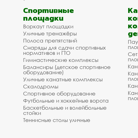
Спортивные
К
площадки
ко
ко
Воркаут площадки
де
Уличные тренажёры
Полоса препятствий
Пау
пло
Снаряды для сдачи спортивных
нормативов и ГТО
Сет
пло
Гимнастические комплексы
Кан
Балансиры (детское спортивное
оборудование)
Кан
пло
Уличные канатные комплексы
Кан
Скалодромы
Кан
Спортивное оборудование
пло
Футбольные и хоккейные ворота
Баскетбольные и волейбольные
стойки
Теннисные столы уличные