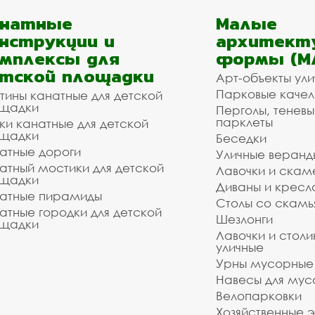
анатные
Малые
нструкции и
архитект
мплексы для
формы (М
тской площадки
Арт-объекты ул
Парковые качел
тины канатные для детской
щадки
Перголы, теневы
парклеты
ки канатные для детской
щадки
Беседки
атные дороги
Уличные веранд
атный мостики для детской
Лавочки и скам
щадки
Диваны и кресл
атные пирамиды
Столы со скам
атные городки для детской
Шезлонги
щадки
Лавочки и столи
уличные
Урны мусорные
Навесы для мус
Велопарковки
Хозяйственные 