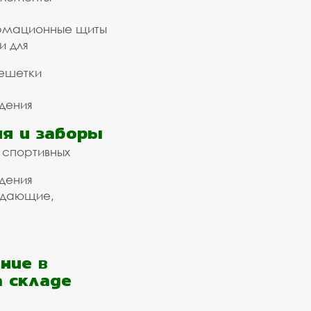
рмационные щиты
и для
ешетки
дения
я и заборы
 спортивных
дения
ждающие,
ние в
а складе