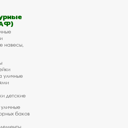
урные
АФ)
ичные
и
е навесы,
ы
ейки
а уличные
ьями
ки детские
 уличные
орных баков
элементы