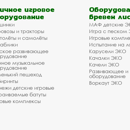
ичное игровое
Оборудова
орудование
бревен ли
шинки
МАФ детские Э
овозы и тракторы
Игра с песком
толёты и самолёты
Игровые компл
аблики
Испытание на л
ское развивающее
Карусели ЭКО
рудование
Качалки ЭКО
чное музыкальное
Качели ЭКО
рудование
Развивающее и
енький пешеход
оборудование
иринты
Воркаут ЭКО
ежи детские игровые
раиваемые батуты
овые комплексы