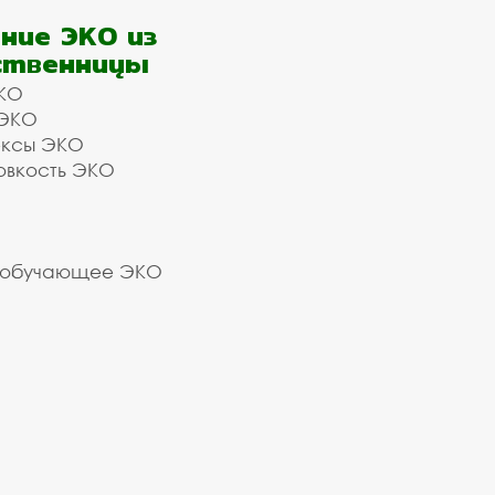
ние ЭКО из
ственницы
КО
 ЭКО
ексы ЭКО
овкость ЭКО
 обучающее ЭКО