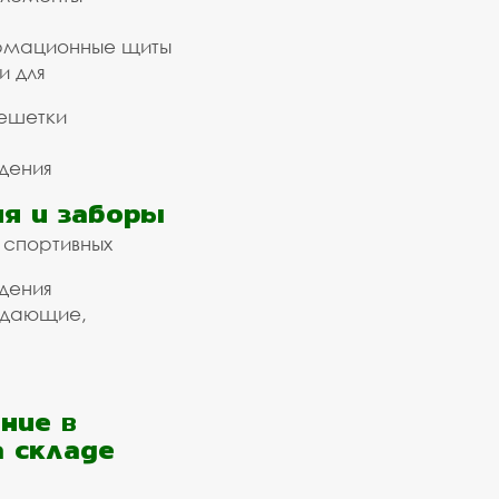
рмационные щиты
и для
ешетки
дения
я и заборы
 спортивных
дения
ждающие,
ние в
а складе