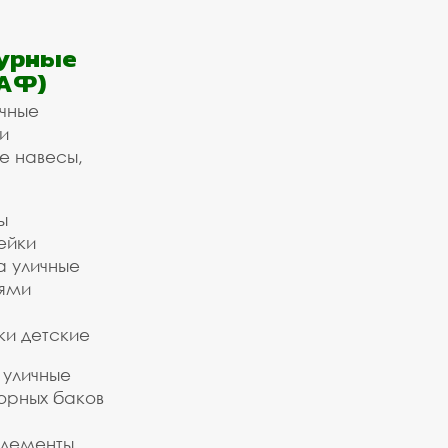
урные
АФ)
ичные
и
е навесы,
ы
ейки
а уличные
ьями
ки детские
 уличные
орных баков
элементы