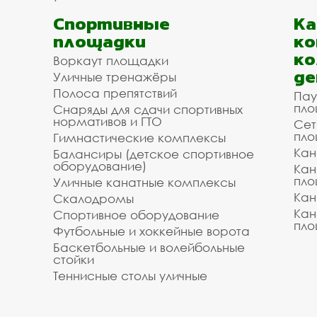
Спортивные
К
площадки
ко
ко
Воркаут площадки
де
Уличные тренажёры
Полоса препятствий
Пау
пло
Снаряды для сдачи спортивных
нормативов и ГТО
Сет
пло
Гимнастические комплексы
Кан
Балансиры (детское спортивное
оборудование)
Кан
пло
Уличные канатные комплексы
Кан
Скалодромы
Кан
Спортивное оборудование
пло
Футбольные и хоккейные ворота
Баскетбольные и волейбольные
стойки
Теннисные столы уличные