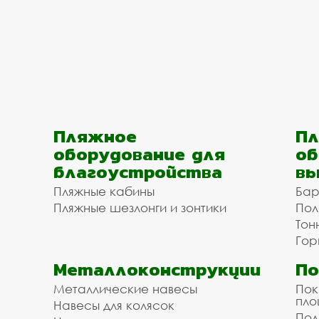
Пляжное
Пл
оборудование для
об
благоустройства
вы
Пляжные кабины
Бар
Пляжные шезлонги и зонтики
Пол
Тон
Гор
Металлоконструкции
П
Металлические навесы
Пок
пл
Навесы для колясок
Пол