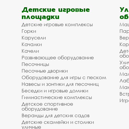
Детские игровые
Ул
площадки
об
Детские игровые комплексы
Ма
Горки
Пар
Карусели
Вер
Качалки
Кор
Качели
Дет
обо
Развивающее оборудование
Ули
Песочницы
обо
Песочные дворики
Мал
Оборудование для игры с песком
Лаб
Навесы и зонтики для песочниц
Ман
Беседки и игровые домики
Вст
Гимнастические комплексы
Игр
Детское спортивное
оборудование
Веранды для детских садов
Детские скамейки и столики
уличные