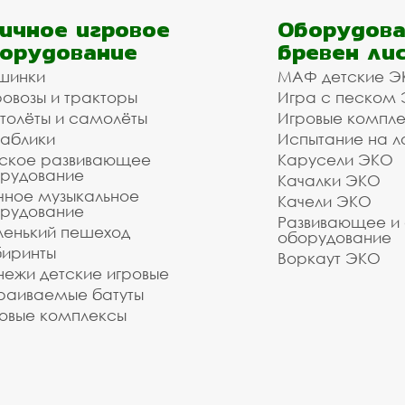
ичное игровое
Оборудова
орудование
бревен ли
шинки
МАФ детские Э
овозы и тракторы
Игра с песком
толёты и самолёты
Игровые компл
аблики
Испытание на л
ское развивающее
Карусели ЭКО
рудование
Качалки ЭКО
чное музыкальное
Качели ЭКО
рудование
Развивающее и
енький пешеход
оборудование
иринты
Воркаут ЭКО
ежи детские игровые
раиваемые батуты
овые комплексы