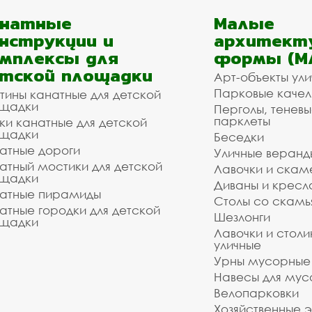
анатные
Малые
нструкции и
архитект
мплексы для
формы (М
тской площадки
Арт-объекты ул
Парковые качел
тины канатные для детской
щадки
Перголы, теневы
парклеты
ки канатные для детской
щадки
Беседки
атные дороги
Уличные веранд
атный мостики для детской
Лавочки и скам
щадки
Диваны и кресл
атные пирамиды
Столы со скам
атные городки для детской
Шезлонги
щадки
Лавочки и столи
уличные
Урны мусорные
Навесы для мус
Велопарковки
Хозяйственные 