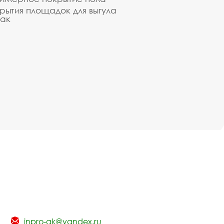
рытия площадок для выгула
ак
inpro-gk@yandex.ru