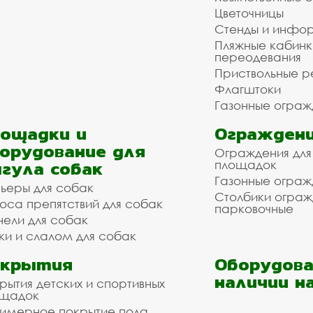
Цветочницы
Стенды и инфо
Пляжные кабинк
переодевания
Приствольные р
Флагштоки
Газонные ограж
ощадки и
Ограждени
орудование для
Ограждения для
гула собак
площадок
Газонные ограж
ьеры для собак
Столбики огра
оса препятствий для собак
парковочные
нели для собак
ки и слалом для собак
окрытия
Оборудова
наличии н
рытия детских и спортивных
ощадок
имерное покрытие пола