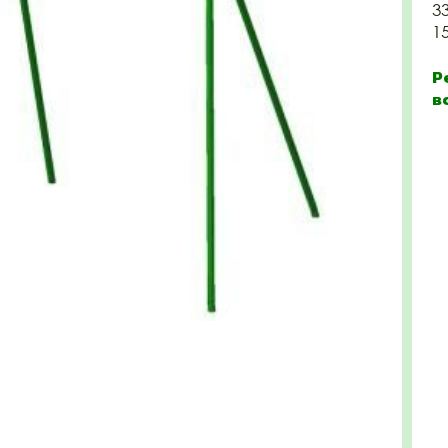
3
1
Р
в