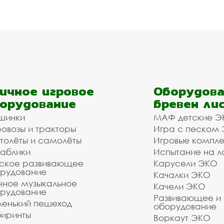
ичное игровое
Оборудова
орудование
бревен ли
шинки
МАФ детские Э
овозы и тракторы
Игра с песком
толёты и самолёты
Игровые компл
аблики
Испытание на л
ское развивающее
Карусели ЭКО
рудование
Качалки ЭКО
чное музыкальное
Качели ЭКО
рудование
Развивающее и
енький пешеход
оборудование
иринты
Воркаут ЭКО