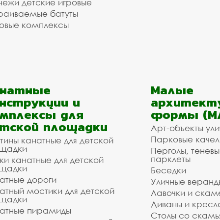
ежи детские игровые
раиваемые батуты
овые комплексы
анатные
Малые
нструкции и
архитект
мплексы для
формы (М
тской площадки
Арт-объекты ул
Парковые качел
тины канатные для детской
щадки
Перголы, теневы
парклеты
ки канатные для детской
щадки
Беседки
атные дороги
Уличные веранд
атный мостики для детской
Лавочки и скам
щадки
Диваны и кресл
атные пирамиды
Столы со скам