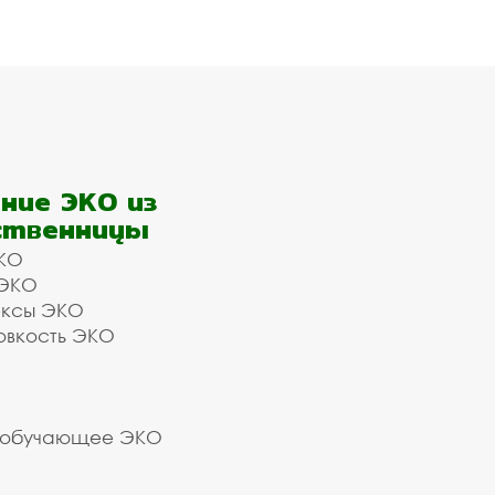
ние ЭКО из
ственницы
КО
 ЭКО
ексы ЭКО
овкость ЭКО
 обучающее ЭКО