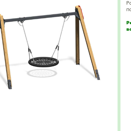
Р
п
Р
в