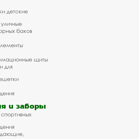
ки детские
 уличные
орных баков
элементы
рмационные щиты
и для
ешетки
дения
я и заборы
 спортивных
дения
ждающие,