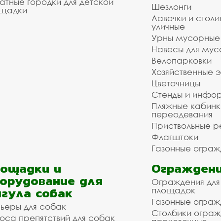
атные городки для детской
Шезлонги
щадки
Лавочки и столи
уличные
Урны мусорные
Навесы для мус
Велопарковки
Хозяйственные 
Цветочницы
Стенды и инфо
Пляжные кабинк
переодевания
Приствольные р
Флагштоки
Газонные ограж
ощадки и
Ограждени
орудование для
Ограждения для
гула собак
площадок
Газонные ограж
ьеры для собак
Столбики огра
оса препятствий для собак