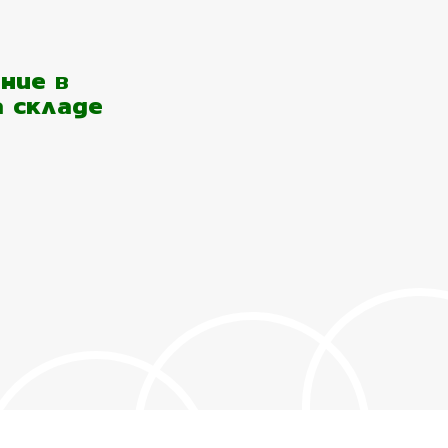
ние в
а складе