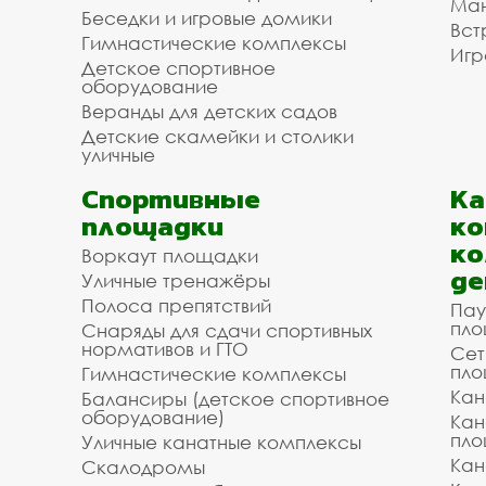
Ман
Беседки и игровые домики
Вст
Гимнастические комплексы
Игр
Детское спортивное
оборудование
Веранды для детских садов
Детские скамейки и столики
уличные
Спортивные
К
площадки
ко
ко
Воркаут площадки
де
Уличные тренажёры
Полоса препятствий
Пау
пло
Снаряды для сдачи спортивных
нормативов и ГТО
Сет
пло
Гимнастические комплексы
Кан
Балансиры (детское спортивное
оборудование)
Кан
пло
Уличные канатные комплексы
Кан
Скалодромы