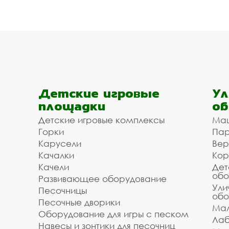
Детские игровые
Ул
площадки
об
Детские игровые комплексы
Ма
Горки
Пар
Карусели
Вер
Качалки
Кор
Качели
Дет
обо
Развивающее оборудование
Ули
Песочницы
обо
Песочные дворики
Мал
Оборудование для игры с песком
Лаб
Навесы и зонтики для песочниц