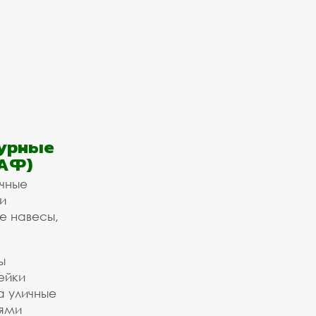
урные
АФ)
ичные
и
е навесы,
ы
ейки
а уличные
ьями