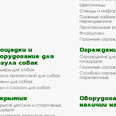
Цветочницы
Стенды и инфо
Пляжные кабинк
переодевания
Приствольные р
Флагштоки
Газонные ограж
ощадки и
Ограждени
орудование для
Ограждения для
гула собак
площадок
Газонные ограж
ьеры для собак
Столбики огра
оса препятствий для собак
парковочные
нели для собак
ки и слалом для собак
окрытия
Оборудова
наличии н
рытия детских и спортивных
ощадок
имерное покрытие пола