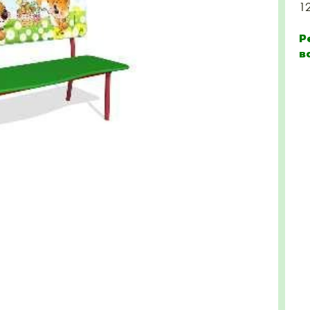
1
Р
в