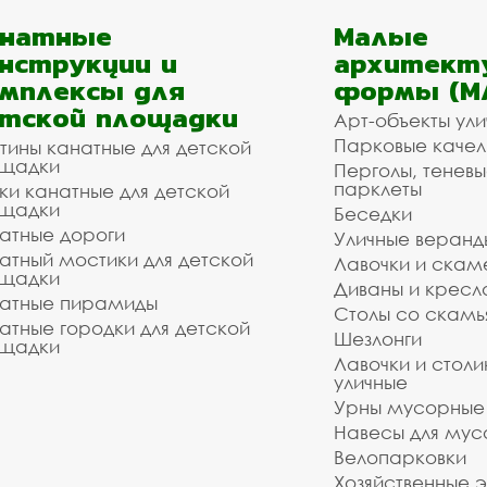
анатные
Малые
нструкции и
архитект
мплексы для
формы (М
тской площадки
Арт-объекты ул
Парковые качел
тины канатные для детской
щадки
Перголы, теневы
парклеты
ки канатные для детской
щадки
Беседки
атные дороги
Уличные веранд
атный мостики для детской
Лавочки и скам
щадки
Диваны и кресл
атные пирамиды
Столы со скам
атные городки для детской
Шезлонги
щадки
Лавочки и столи
уличные
Урны мусорные
Навесы для мус
Велопарковки
Хозяйственные 