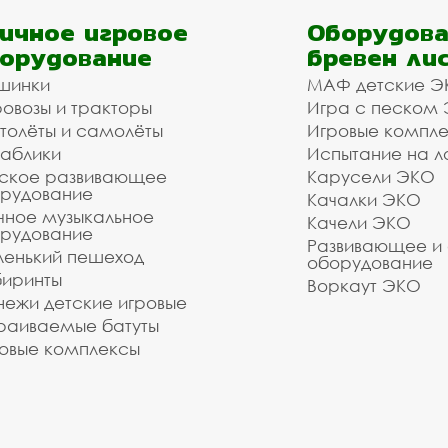
ичное игровое
Оборудова
орудование
бревен ли
шинки
МАФ детские Э
овозы и тракторы
Игра с песком
толёты и самолёты
Игровые компл
аблики
Испытание на л
ское развивающее
Карусели ЭКО
рудование
Качалки ЭКО
чное музыкальное
Качели ЭКО
рудование
Развивающее и
енький пешеход
оборудование
иринты
Воркаут ЭКО
ежи детские игровые
раиваемые батуты
овые комплексы