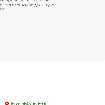
рытия площадок для выгула
ак
inpro-gk@yandex.ru