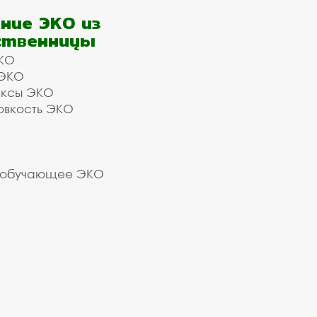
ние ЭКО из
ственницы
КО
 ЭКО
ексы ЭКО
овкость ЭКО
 обучающее ЭКО