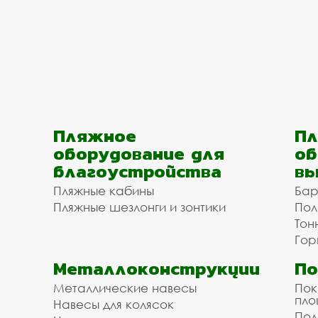
Пляжное
Пл
оборудование для
об
благоустройства
вы
Пляжные кабины
Бар
Пляжные шезлонги и зонтики
Пол
Тон
Гор
Металлоконструкции
П
Металлические навесы
Пок
пл
Навесы для колясок
Пол