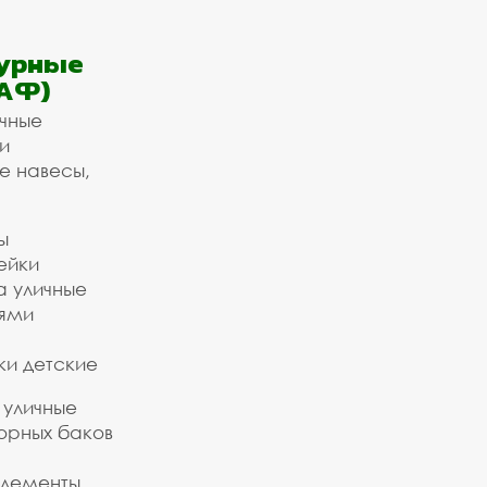
урные
АФ)
ичные
и
е навесы,
ы
ейки
а уличные
ьями
ки детские
 уличные
орных баков
элементы