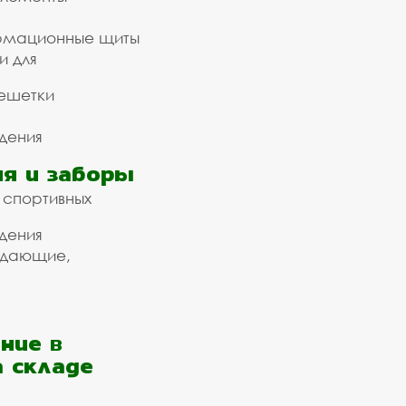
рмационные щиты
и для
ешетки
дения
я и заборы
 спортивных
дения
ждающие,
ние в
а складе