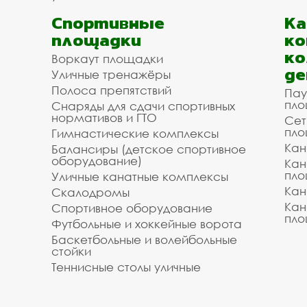
Спортивные
К
площадки
ко
ко
Воркаут площадки
де
Уличные тренажёры
Полоса препятствий
Пау
пло
Снаряды для сдачи спортивных
нормативов и ГТО
Сет
пло
Гимнастические комплексы
Кан
Балансиры (детское спортивное
оборудование)
Кан
пло
Уличные канатные комплексы
Кан
Скалодромы
Кан
Спортивное оборудование
пло
Футбольные и хоккейные ворота
Баскетбольные и волейбольные
стойки
Теннисные столы уличные