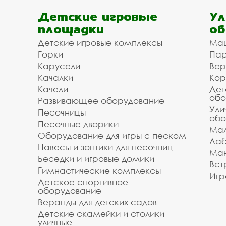
Детские игровые
Ул
площадки
об
Детские игровые комплексы
Ма
Горки
Пар
Карусели
Вер
Качалки
Кор
Качели
Дет
обо
Развивающее оборудование
Ули
Песочницы
обо
Песочные дворики
Мал
Оборудование для игры с песком
Лаб
Навесы и зонтики для песочниц
Ман
Беседки и игровые домики
Вст
Гимнастические комплексы
Игр
Детское спортивное
оборудование
Веранды для детских садов
Детские скамейки и столики
уличные