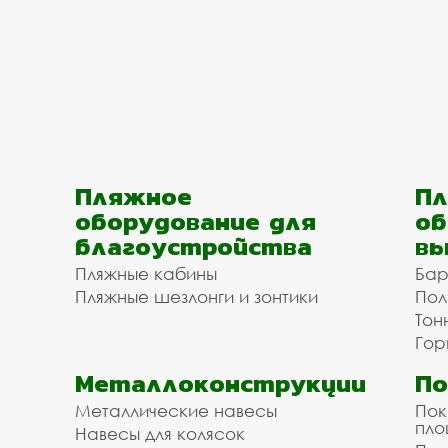
Пляжное
Пл
оборудование для
об
благоустройства
вы
Пляжные кабины
Бар
Пляжные шезлонги и зонтики
Пол
Тон
Гор
Металлоконструкции
П
Металлические навесы
Пок
пл
Навесы для колясок