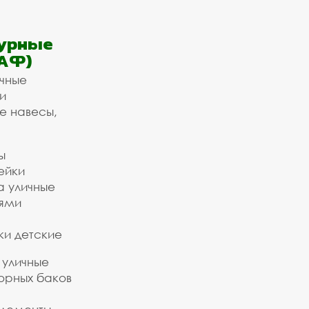
урные
АФ)
ичные
и
е навесы,
ы
ейки
а уличные
ьями
ки детские
 уличные
орных баков