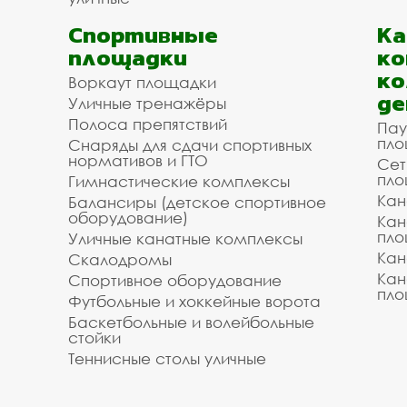
Спортивные
К
площадки
ко
ко
Воркаут площадки
де
Уличные тренажёры
Полоса препятствий
Пау
пло
Снаряды для сдачи спортивных
нормативов и ГТО
Сет
пло
Гимнастические комплексы
Кан
Балансиры (детское спортивное
оборудование)
Кан
пло
Уличные канатные комплексы
Кан
Скалодромы
Кан
Спортивное оборудование
пло
Футбольные и хоккейные ворота
Баскетбольные и волейбольные
стойки
Теннисные столы уличные