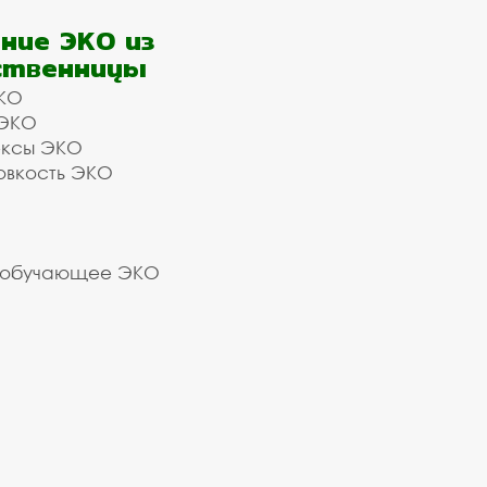
ние ЭКО из
ственницы
КО
 ЭКО
ексы ЭКО
овкость ЭКО
 обучающее ЭКО