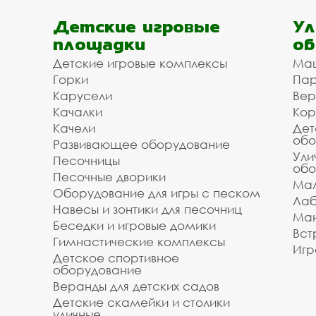
Детские игровые
Ул
площадки
об
Детские игровые комплексы
Ма
Горки
Пар
Карусели
Вер
Качалки
Кор
Качели
Дет
обо
Развивающее оборудование
Ули
Песочницы
обо
Песочные дворики
Мал
Оборудование для игры с песком
Лаб
Навесы и зонтики для песочниц
Ман
Беседки и игровые домики
Вст
Гимнастические комплексы
Игр
Детское спортивное
оборудование
Веранды для детских садов
Детские скамейки и столики
уличные