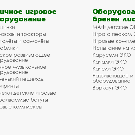
ичное игровое
Оборудова
орудование
бревен ли
шинки
МАФ детские Э
овозы и тракторы
Игра с песком
толёты и самолёты
Игровые компл
аблики
Испытание на л
ское развивающее
Карусели ЭКО
рудование
Качалки ЭКО
чное музыкальное
Качели ЭКО
рудование
Развивающее и
енький пешеход
оборудование
иринты
Воркаут ЭКО
ежи детские игровые
раиваемые батуты
овые комплексы