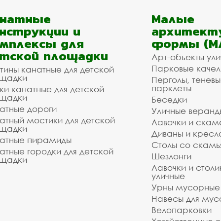
анатные
Малые
нструкции и
архитект
мплексы для
формы (М
тской площадки
Арт-объекты ул
Парковые качел
тины канатные для детской
щадки
Перголы, теневы
парклеты
ки канатные для детской
щадки
Беседки
атные дороги
Уличные веранд
атный мостики для детской
Лавочки и скам
щадки
Диваны и кресл
атные пирамиды
Столы со скам
атные городки для детской
Шезлонги
щадки
Лавочки и столи
уличные
Урны мусорные
Навесы для мус
Велопарковки