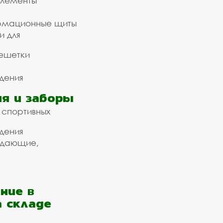
элементы
рмационные щиты
и для
ешетки
дения
я и заборы
 спортивных
дения
ждающие,
ние в
а складе