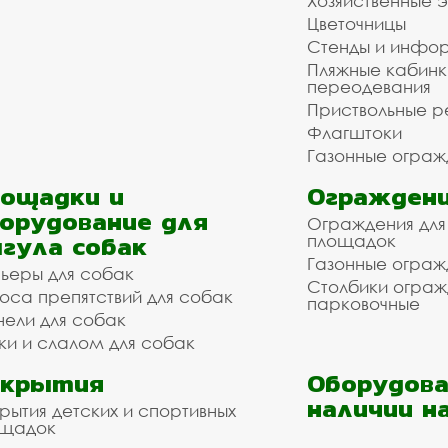
Хозяйственные 
Цветочницы
Стенды и инфо
Пляжные кабинк
переодевания
Приствольные р
Флагштоки
Газонные ограж
ощадки и
Ограждени
орудование для
Ограждения для
гула собак
площадок
Газонные ограж
ьеры для собак
Столбики огра
оса препятствий для собак
парковочные
нели для собак
ки и слалом для собак
окрытия
Оборудова
наличии н
рытия детских и спортивных
ощадок